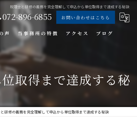
税理士と研修の義務を完全理解して申込から単位取得まで達成する秘訣
072-896-6855
お問い合わせはこちら
の声
当事務所の特徴
アクセス
ブログ
個人
法人
単位取得まで達成する秘
経営コンサル
クラウド会計
士と研修の義務を完全理解して申込から単位取得まで達成する秘訣
会計事務所