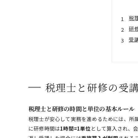
税
研
受
研
事
税理士と研修の受
税理士と研修の時間と単位の基本ルール
税理士が安心して実務を進めるためには、所
に研修時間は
1時間=1単位
として算入され、