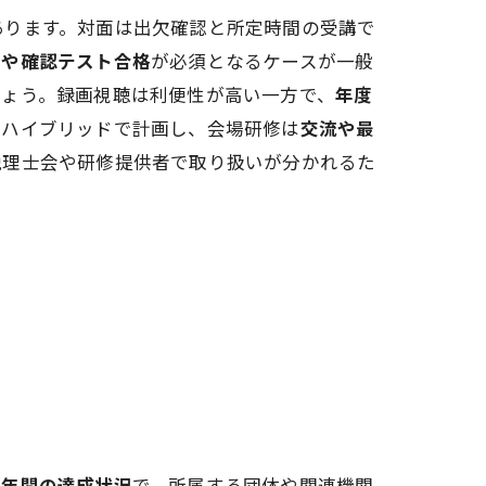
あります。対面は出欠確認と所定時間の受講で
率や確認テスト合格
が必須となるケースが一般
しょう。録画視聴は利便性が高い一方で、
年度
。ハイブリッドで計画し、会場研修は
交流や最
税理士会や研修提供者で取り扱いが分かれるた
は
年間の達成状況
で、所属する団体や関連機関