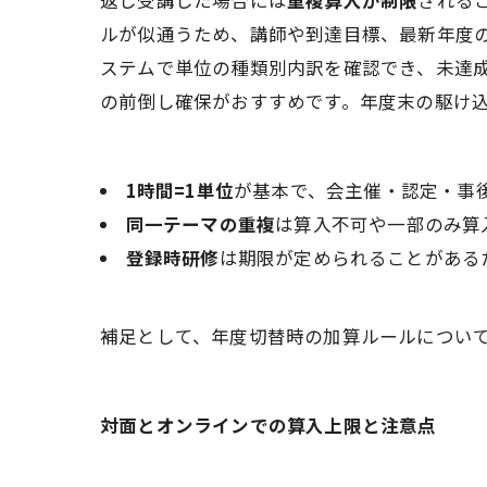
返し受講した場合には
重複算入が制限
される
ルが似通うため、講師や到達目標、最新年度
ステムで単位の種類別内訳を確認でき、未達
の前倒し確保がおすすめです。年度末の駆け
1時間=1単位
が基本で、会主催・認定・事
同一テーマの重複
は算入不可や一部のみ算
登録時研修
は期限が定められることがある
補足として、年度切替時の加算ルールについ
対面とオンラインでの算入上限と注意点