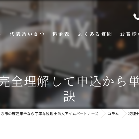
ト
代表あいさつ
料金表
よくある質問
お客様
完全理解して申込から
訣
枚方市の確定申告なら丁寧な税理士法人アイムパートナーズ
コラム
税理