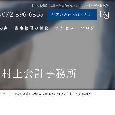
【法人決算】決算申告書作成について｜村上会計事務所
072-896-6855
お問い合わせはこちら
の声
当事務所の特徴
アクセス
ブログ
個人
法人
｜村上会計事務所
経営コンサル
クラウド会計
ログ
【法人決算】決算申告書作成について｜村上会計事務所
会計事務所