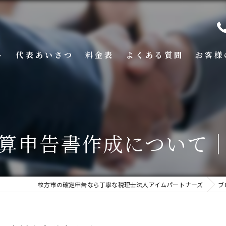
ト
代表あいさつ
料金表
よくある質問
お客様
算申告書作成について
枚方市の確定申告なら丁寧な税理士法人アイムパートナーズ
ブ