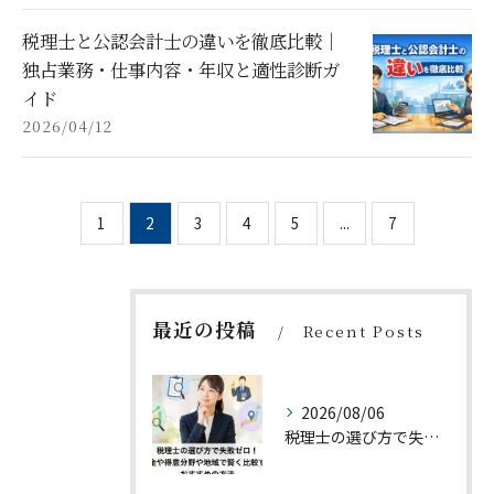
税理士と公認会計士の違いを徹底比較｜
独占業務・仕事内容・年収と適性診断ガ
イド
2026/04/12
1
2
3
4
5
...
7
最近の投稿
Recent Posts
2026/08/06
税理士の選び方で失敗ゼロ！料金や得意分野や地域で賢く比較するおすすめの方法