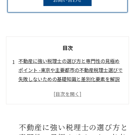
目次
不動産に強い税理士の選び方と専門性の見極め
ポイント -東京や主要都市の不動産税理士選びで
失敗しないための基礎知識と差別化要素を解説
｜税理士 不動産に強い 東京・不動産 専門 税理
士
不動産税務の基礎知識と最新動向 -税理士 不動
産投資・不動産売却・相続など幅広い相談ニー
ズに対応
不動産に強い税理士の選び方と