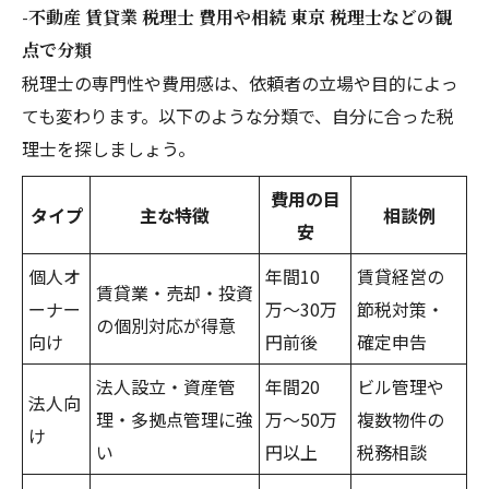
-不動産 賃貸業 税理士 費用や相続 東京 税理士などの観
点で分類
税理士の専門性や費用感は、依頼者の立場や目的によっ
ても変わります。以下のような分類で、自分に合った税
理士を探しましょう。
費用の目
タイプ
主な特徴
相談例
安
個人オ
年間10
賃貸経営の
賃貸業・売却・投資
ーナー
万〜30万
節税対策・
の個別対応が得意
向け
円前後
確定申告
法人設立・資産管
年間20
ビル管理や
法人向
理・多拠点管理に強
万〜50万
複数物件の
け
い
円以上
税務相談