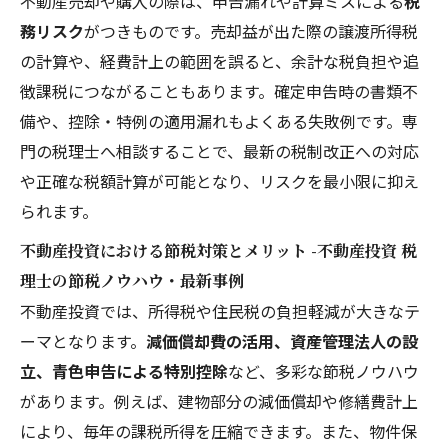
不動産売却や購入の際は、申告漏れや計算ミスによる
税
務リスク
がつきものです。売却益が出た際の譲渡所得税
の計算や、経費計上の範囲を誤ると、余計な税負担や追
徴課税につながることもあります。確定申告時の書類不
備や、控除・特例の適用漏れもよくある失敗例です。専
門の税理士へ相談することで、最新の税制改正への対応
や正確な税額計算が可能となり、リスクを最小限に抑え
られます。
不動産投資における節税対策とメリット -不動産投資 税
理士の節税ノウハウ・最新事例
不動産投資では、所得税や住民税の負担軽減が大きなテ
ーマとなります。
減価償却費の活用、資産管理法人の設
立、青色申告による特別控除
など、多彩な節税ノウハウ
があります。例えば、建物部分の減価償却や修繕費計上
により、毎年の課税所得を圧縮できます。また、物件保