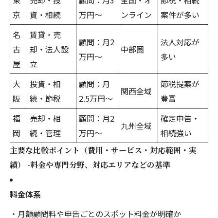
東
売却・投
顧問：月3
全国・オ
節税・相続
京
資・相続
万円～
ンライン
案件が多い
名
賃貸・売
顧問：月2
法人対応が
古
却・法人設
中部圏
万円～
多い
屋
立
大
投資・相
顧問：月
節税提案が
関西全域
阪
続・節税
2.5万円～
豊富
福
売却・相
顧問：月2
確定申告・
九州全域
岡
続・管理
万円～
相続強い
主要な比較ポイント（費用・サービス・対応範囲・実
績） -料金や専門分野、対応エリアなどの基準
料金体系
・月額顧問料や申告ごとのスポット料金が明確か