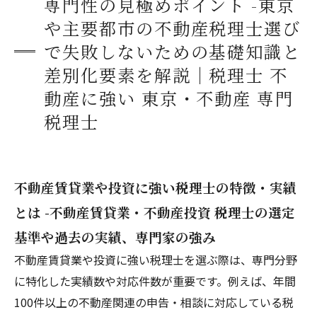
専門性の見極めポイント -東京
地域別・業種別で選ぶ不動産税理士の比較と紹
介 -東京・名古屋・大阪・福岡など主要都市・専
や主要都市の不動産税理士選び
門分野ごとの最適税理士像を網羅
で失敗しないための基礎知識と
不動産税理士への相談・依頼の流れと料金相場 -
差別化要素を解説｜税理士 不
初回相談〜見積り・契約・アフターフォローま
動産に強い 東京・不動産 専門
で安心できるプロセスを解説
税理士
信頼できる不動産税理士を探すための比較表・
FAQ・口コミ活用法 -読者が納得して選べるよう
に客観的データや比較軸を多数用意
不動産賃貸業や投資に強い税理士の特徴・実績
事務所概要
とは -不動産賃貸業・不動産投資 税理士の選定
基準や過去の実績、専門家の強み
不動産賃貸業や投資に強い税理士を選ぶ際は、専門分野
に特化した実績数や対応件数が重要です。例えば、年間
100件以上の不動産関連の申告・相談に対応している税