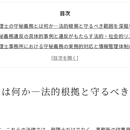
目次
理士の守秘義務とは何か―法的根拠と守るべき範囲を深掘
秘義務違反の具体的事例と違反がもたらす法的・社会的リ
理士事務所における守秘義務の実務的対応と情報管理体制
務調査・税務署・警察対応における守秘義務の実態と対応
秘義務違反が疑われる際の相談先・通報窓口と対処フロー
務所概要
とは何か―法的根拠と守るべき
す。これらの法律では、税理士だけでなく、事務所の従業