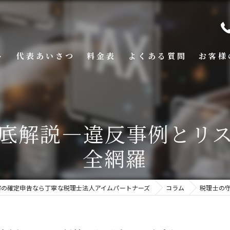
ト
代表あいさつ
料金表
よくある質問
お客様
底解説―違反事例とリ
全網羅
市の確定申告なら丁寧な税理士法人アイムパートナーズ
コラム
税理士の