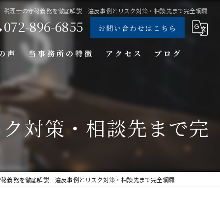
税理士の守秘義務を徹底解説―違反事例とリスク対策・相談先まで完全網羅
072-896-6855
お問い合わせはこちら
の声
当事務所の特徴
アクセス
ブログ
個人
法人
スク対策・相談先まで完
経営コンサル
クラウド会計
守秘義務を徹底解説―違反事例とリスク対策・相談先まで完全網羅
会計事務所