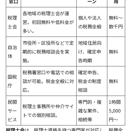
窓口
ーン
用
各地域の税理士会が運
税理
個人や法人
無料〜
営。初回無料や低料金が
士会
の税務全般
数千円
多い。
市役所・区役所などで定
地域住民向
自治
期的に税務相談会を実
け、確定申
無料
体
施。
告時期
税務署窓口や電話での相
確定申告、
国税
談が可能。税金全般に対
税金の制度
無料
庁
応。
相談
民間
専門的・複
1時間
税理士事務所や仲介サイ
サー
雑な案件、
5,000
トでの個別相談。
ビス
相続等
円〜
税理士会
は、税理士資格を持つ専門家が対応し、税務全