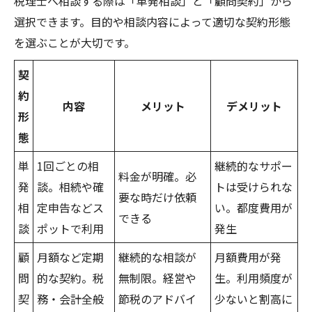
税理士へ相談する際は「単発相談」と「顧問契約」から
選択できます。目的や相談内容によって適切な契約形態
を選ぶことが大切です。
契
約
内容
メリット
デメリット
形
態
単
1回ごとの相
継続的なサポー
料金が明確。必
発
談。相続や確
トは受けられな
要な時だけ依頼
相
定申告などス
い。都度費用が
できる
談
ポットで利用
発生
顧
月額など定期
継続的な相談が
月額費用が発
問
的な契約。税
無制限。経営や
生。利用頻度が
契
務・会計全般
節税のアドバイ
少ないと割高に