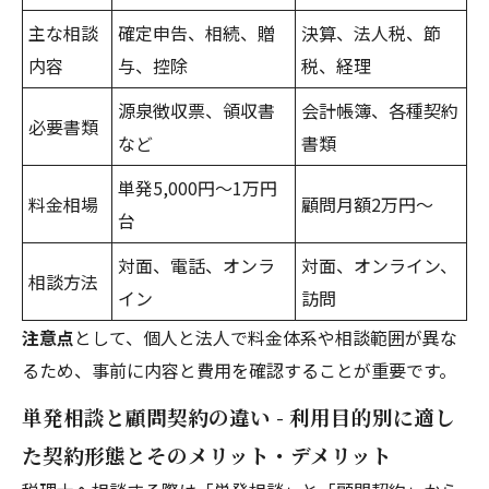
主な相談
確定申告、相続、贈
決算、法人税、節
内容
与、控除
税、経理
源泉徴収票、領収書
会計帳簿、各種契約
必要書類
など
書類
単発5,000円～1万円
料金相場
顧問月額2万円～
台
対面、電話、オンラ
対面、オンライン、
相談方法
イン
訪問
注意点
として、個人と法人で料金体系や相談範囲が異な
るため、事前に内容と費用を確認することが重要です。
単発相談と顧問契約の違い - 利用目的別に適し
た契約形態とそのメリット・デメリット