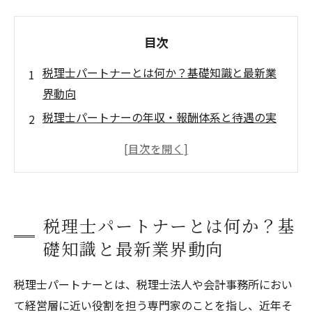
目次
税理士パートナーとは何か？基礎知識と最新業
界動向
税理士パートナーの年収・報酬体系と待遇の実
態分析
税理士パートナーになるための条件・必要スキ
ル・資格
税理士パートナーのメリット・デメリットと評
税理士パートナーとは何か？基
判を多角的に分析
礎知識と最新業界動向
法人・個人別 税理士パートナーの選び方と活用
術
税理士パートナーとは、税理士法人や会計事務所におい
事務所概要
て経営層に近い役割を担う専門家のことを指し、近年そ