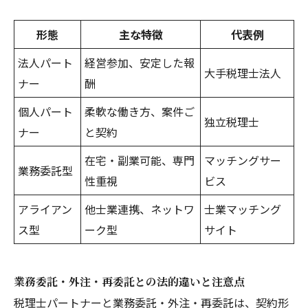
形態
主な特徴
代表例
法人パート
経営参加、安定した報
大手税理士法人
ナー
酬
個人パート
柔軟な働き方、案件ご
独立税理士
ナー
と契約
在宅・副業可能、専門
マッチングサー
業務委託型
性重視
ビス
アライアン
他士業連携、ネットワ
士業マッチング
ス型
ーク型
サイト
業務委託・外注・再委託との法的違いと注意点
税理士パートナーと業務委託・外注・再委託は、契約形