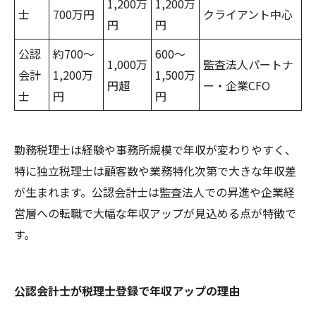
1,200万
1,200万
士
700万円
クライアント中心
円
円
公認
約700～
600～
1,000万
監査法人パートナ
会計
1,200万
1,500万
円超
ー・企業CFO
士
円
円
勤務税理士は経験や事務所規模で年収が変わりやすく、
特に独立税理士は顧客数や業務特化次第で大きな年収差
が生まれます。公認会計士は監査法人での昇進や企業経
営層への転職で大幅な年収アップが見込める点が特徴で
す。
公認会計士が税理士登録で年収アップの理由