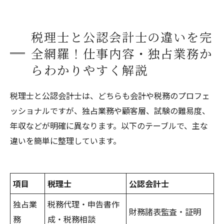
比較
クライアント層・顧客規模・依頼業務の違いと
税理士と公認会計士の違いを完
選び方
全網羅！仕事内容・独占業務か
会計事務所・税理士事務所・監査法人のサービ
らわかりやすく解説
ス比較
事務所概要
税理士と公認会計士は、どちらも会計や税務のプロフェ
ッショナルですが、独占業務や顧客層、試験の難易度、
年収などが明確に異なります。以下のテーブルで、主な
違いを簡単に整理しています。
項目
税理士
公認会計士
独占業
税務代理・申告書作
財務諸表監査・証明
務
成・税務相談