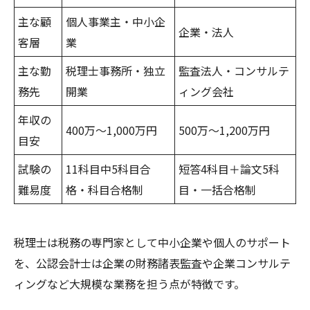
主な顧
個人事業主・中小企
企業・法人
客層
業
主な勤
税理士事務所・独立
監査法人・コンサルテ
務先
開業
ィング会社
年収の
400万〜1,000万円
500万〜1,200万円
目安
試験の
11科目中5科目合
短答4科目＋論文5科
難易度
格・科目合格制
目・一括合格制
税理士は税務の専門家として中小企業や個人のサポート
を、公認会計士は企業の財務諸表監査や企業コンサルテ
ィングなど大規模な業務を担う点が特徴です。