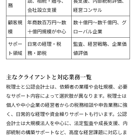
談、相続・贈与、
長支援、内部統制評価、
務
会社設立支援
経営コンサル
顧客規
年商数百万円～数
数十億円～数千億円、グ
模
十億円規模が中心
ローバル企業
サポー
日常の経理・税
監査、経営戦略、企業価
ト領域
務・節税
値評価
主なクライアントと対応業務一覧
税理士と公認会計士は、依頼者の業種や会社規模、必要
なサポート内容によって選択肢が異なります。税理士は
個人や中小企業の経営者からの税務相談や申告業務に強
く、日常的な経理や資金繰りサポートも行います。公認
会計士は大規模法人を中心に、法定監査や成長支援、内
部統制の構築サポートなど、高度な経営課題に対応しま