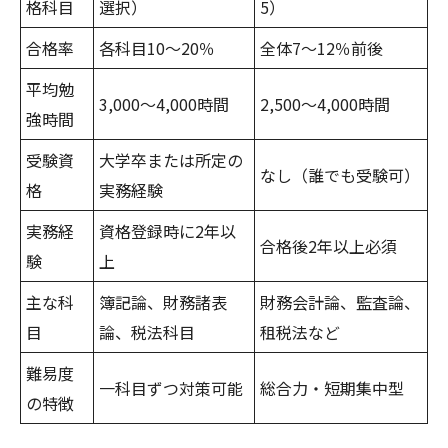
格科目
選択）
5）
合格率
各科目10～20％
全体7～12％前後
平均勉
3,000～4,000時間
2,500～4,000時間
強時間
受験資
大学卒または所定の
なし（誰でも受験可）
格
実務経験
実務経
資格登録時に2年以
合格後2年以上必須
験
上
主な科
簿記論、財務諸表
財務会計論、監査論、
目
論、税法科目
租税法など
難易度
一科目ずつ対策可能
総合力・短期集中型
の特徴