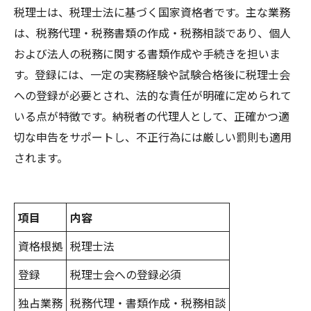
津田駅エリアで税理士が求められる理由
税理士は、税理士法に基づく国家資格者です。主な業務
津田駅エリアの特徴
は、税務代理・税務書類の作成・税務相談であり、個人
事務所概要
および法人の税務に関する書類作成や手続きを担いま
関連エリア
す。登録には、一定の実務経験や試験合格後に税理士会
への登録が必要とされ、法的な責任が明確に定められて
対応地域
いる点が特徴です。納税者の代理人として、正確かつ適
切な申告をサポートし、不正行為には厳しい罰則も適用
されます。
項目
内容
資格根拠
税理士法
登録
税理士会への登録必須
独占業務
税務代理・書類作成・税務相談