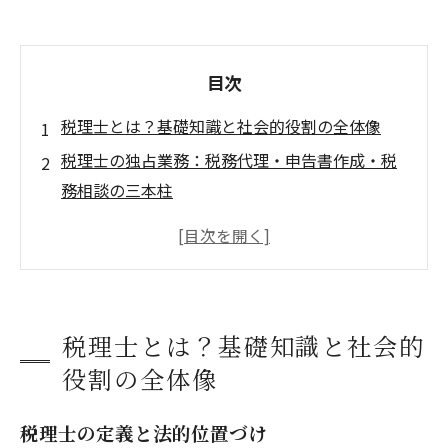
目次
税理士とは？基礎知識と社会的役割の全体像
税理士の独占業務：税務代理・申告書作成・税
務相談の三本柱
税理士に依頼できる業務内容：記帳代行から経
営支援まで
地域・業種別税理士の探し方と効率的な検索方
法
税理士とは？基礎知識と社会的
税理士との契約から依頼までの流れ：トラブル
役割の全体像
回避と円滑な関係構築
津田駅エリアで税理士を探すときのポイント
税理士の定義と法的位置づけ